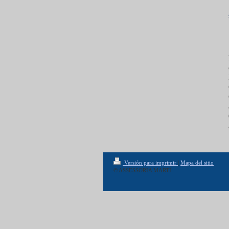
Versión para imprimir
|
Mapa del sitio
© ASSESSORIA MARTÍ