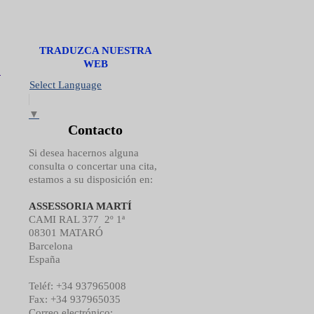
TRADUZCA NUESTRA
WEB
Select Language
▼
Contacto
Si desea hacernos alguna
consulta o concertar una cita,
estamos a su disposición en:
ASSESSORIA MARTÍ
CAMI RAL 377 2º 1ª
08301 MATARÓ
Barcelona
España
Teléf: +34 937965008
Fax: +34 937965035
Correo electrónico: